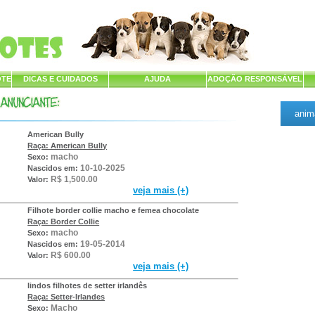
OTE
DICAS E CUIDADOS
AJUDA
ADOÇÃO RESPONSÁVEL
anim
American Bully
Raça: American Bully
macho
Sexo:
10-10-2025
Nascidos em:
R$ 1,500.00
Valor:
veja mais (+)
Filhote border collie macho e femea chocolate
Raça: Border Collie
macho
Sexo:
19-05-2014
Nascidos em:
R$ 600.00
Valor:
veja mais (+)
lindos filhotes de setter irlandês
Raça: Setter-Irlandes
Macho
Sexo: