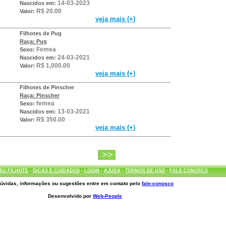
14-03-2023
Nascidos em:
R$ 20.00
Valor:
veja mais (+)
Filhotes de Pug
Raça: Pug
Femea
Sexo:
24-03-2021
Nascidos em:
R$ 1,000.00
Valor:
veja mais (+)
Filhotes de Pinscher
Raça: Pinscher
femea
Sexo:
13-03-2021
Nascidos em:
R$ 350.00
Valor:
veja mais (+)
>>
EU FILHOTE
-
DICAS E CUIDADOS
-
LOGIN
-
AJUDA
-
TERMOS DE USO
-
FALE-CONOSCO
úvidas, informações ou sugestões entre em contato pelo
fale-conosco
Desenvolvido por
Web-People