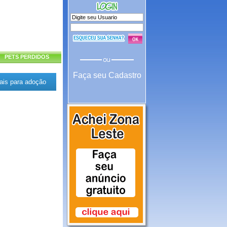
PETS PERDIDOS
Faça seu Cadastro
ais para adoção