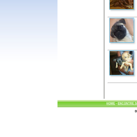
HOME
-
ENCONTRE S
D