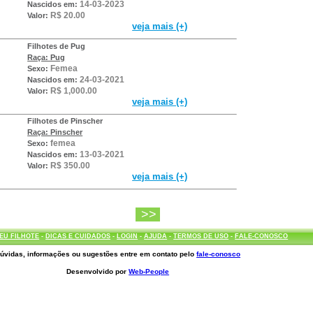
14-03-2023
Nascidos em:
R$ 20.00
Valor:
veja mais (+)
Filhotes de Pug
Raça: Pug
Femea
Sexo:
24-03-2021
Nascidos em:
R$ 1,000.00
Valor:
veja mais (+)
Filhotes de Pinscher
Raça: Pinscher
femea
Sexo:
13-03-2021
Nascidos em:
R$ 350.00
Valor:
veja mais (+)
>>
EU FILHOTE
-
DICAS E CUIDADOS
-
LOGIN
-
AJUDA
-
TERMOS DE USO
-
FALE-CONOSCO
úvidas, informações ou sugestões entre em contato pelo
fale-conosco
Desenvolvido por
Web-People