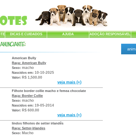
OTE
DICAS E CUIDADOS
AJUDA
ADOÇÃO RESPONSÁVEL
anim
American Bully
Raça: American Bully
macho
Sexo:
10-10-2025
Nascidos em:
R$ 1,500.00
Valor:
veja mais (+)
Filhote border collie macho e femea chocolate
Raça: Border Collie
macho
Sexo:
19-05-2014
Nascidos em:
R$ 600.00
Valor:
veja mais (+)
lindos filhotes de setter irlandês
Raça: Setter-Irlandes
Macho
Sexo: