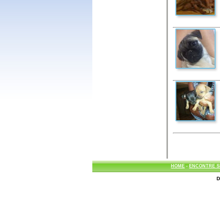
HOME
-
ENCONTRE S
D