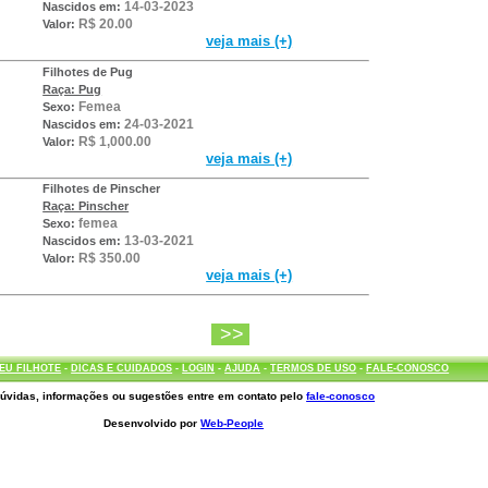
14-03-2023
Nascidos em:
R$ 20.00
Valor:
veja mais (+)
Filhotes de Pug
Raça: Pug
Femea
Sexo:
24-03-2021
Nascidos em:
R$ 1,000.00
Valor:
veja mais (+)
Filhotes de Pinscher
Raça: Pinscher
femea
Sexo:
13-03-2021
Nascidos em:
R$ 350.00
Valor:
veja mais (+)
>>
EU FILHOTE
-
DICAS E CUIDADOS
-
LOGIN
-
AJUDA
-
TERMOS DE USO
-
FALE-CONOSCO
úvidas, informações ou sugestões entre em contato pelo
fale-conosco
Desenvolvido por
Web-People