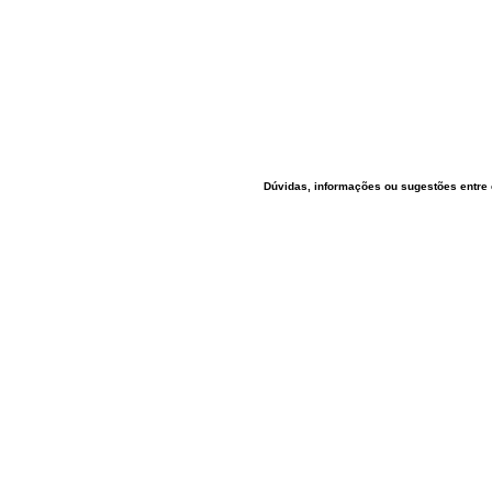
Dúvidas, informações ou sugestões entre