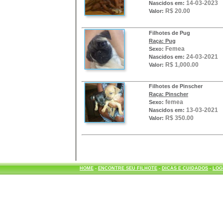
14-03-2023
Nascidos em:
R$ 20.00
Valor:
Filhotes de Pug
Raça: Pug
Femea
Sexo:
24-03-2021
Nascidos em:
R$ 1,000.00
Valor:
Filhotes de Pinscher
Raça: Pinscher
femea
Sexo:
13-03-2021
Nascidos em:
R$ 350.00
Valor:
HOME
-
ENCONTRE SEU FILHOTE
-
DICAS E CUIDADOS
-
LOG