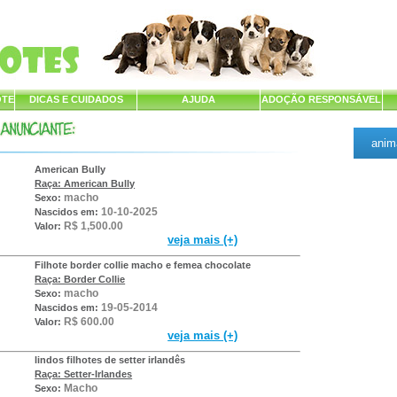
OTE
DICAS E CUIDADOS
AJUDA
ADOÇÃO RESPONSÁVEL
anim
American Bully
Raça: American Bully
macho
Sexo:
10-10-2025
Nascidos em:
R$ 1,500.00
Valor:
veja mais (+)
Filhote border collie macho e femea chocolate
Raça: Border Collie
macho
Sexo:
19-05-2014
Nascidos em:
R$ 600.00
Valor:
veja mais (+)
lindos filhotes de setter irlandês
Raça: Setter-Irlandes
Macho
Sexo: