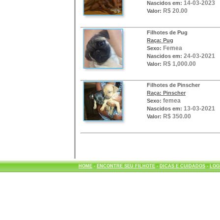
14-03-2023
Nascidos em:
R$ 20.00
Valor:
Filhotes de Pug
Raça: Pug
Femea
Sexo:
24-03-2021
Nascidos em:
R$ 1,000.00
Valor:
Filhotes de Pinscher
Raça: Pinscher
femea
Sexo:
13-03-2021
Nascidos em:
R$ 350.00
Valor:
HOME
-
ENCONTRE SEU FILHOTE
-
DICAS E CUIDADOS
-
LOG