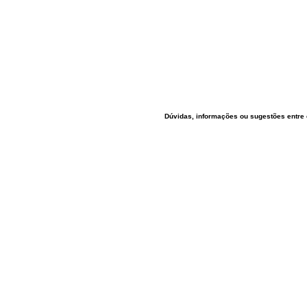
Dúvidas, informações ou sugestões entre