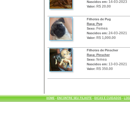
14-03-2023
Nascidos em:
R$ 20.00
Valor:
Filhotes de Pug
Raça: Pug
Femea
Sexo:
24-03-2021
Nascidos em:
R$ 1,000.00
Valor:
Filhotes de Pinscher
Raça: Pinscher
femea
Sexo:
13-03-2021
Nascidos em:
R$ 350.00
Valor:
HOME
-
ENCONTRE SEU FILHOTE
-
DICAS E CUIDADOS
-
LOG