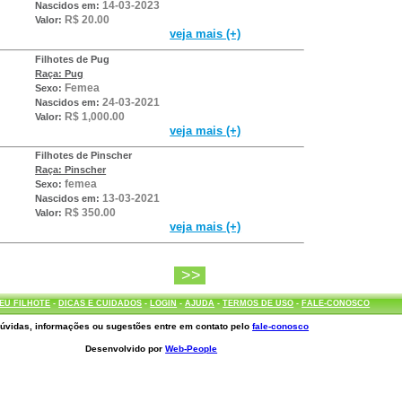
14-03-2023
Nascidos em:
R$ 20.00
Valor:
veja mais (+)
Filhotes de Pug
Raça: Pug
Femea
Sexo:
24-03-2021
Nascidos em:
R$ 1,000.00
Valor:
veja mais (+)
Filhotes de Pinscher
Raça: Pinscher
femea
Sexo:
13-03-2021
Nascidos em:
R$ 350.00
Valor:
veja mais (+)
>>
EU FILHOTE
-
DICAS E CUIDADOS
-
LOGIN
-
AJUDA
-
TERMOS DE USO
-
FALE-CONOSCO
úvidas, informações ou sugestões entre em contato pelo
fale-conosco
Desenvolvido por
Web-People