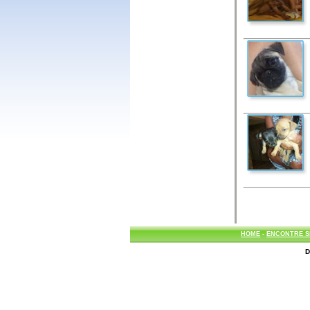
HOME
-
ENCONTRE S
D