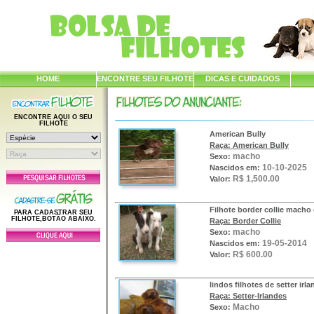
HOME
ENCONTRE SEU FILHOTE
DICAS E CUIDADOS
ENCONTRE AQUI O SEU
FILHOTE
American Bully
Raça: American Bully
macho
Sexo:
10-10-2025
Nascidos em:
R$ 1,500.00
Valor:
Filhote border collie macho
PARA CADASTRAR SEU
FILHOTE,BOTÃO ABAIXO.
Raça: Border Collie
macho
Sexo:
19-05-2014
Nascidos em:
R$ 600.00
Valor:
lindos filhotes de setter irl
Raça: Setter-Irlandes
Macho
Sexo: