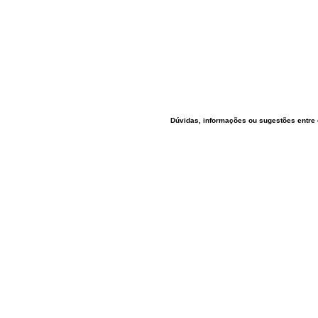
Dúvidas, informações ou sugestões entre