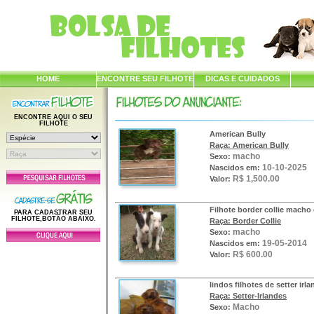
HOME
ENCONTRE SEU FILHOTE
DICAS E CUIDADOS
ENCONTRE AQUI O SEU
FILHOTE
American Bully
Raça: American Bully
macho
Sexo:
10-10-2025
Nascidos em:
R$ 1,500.00
Valor:
Filhote border collie macho
PARA CADASTRAR SEU
FILHOTE,BOTÃO ABAIXO.
Raça: Border Collie
macho
Sexo:
19-05-2014
Nascidos em:
R$ 600.00
Valor:
lindos filhotes de setter irl
Raça: Setter-Irlandes
Macho
Sexo: