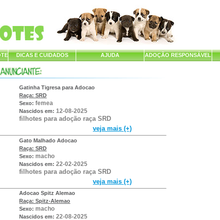
OTE
DICAS E CUIDADOS
AJUDA
ADOÇÃO RESPONSÁVEL
Gatinha Tigresa para Adocao
Raça: SRD
femea
Sexo:
12-08-2025
Nascidos em:
filhotes para adoção raça SRD
veja mais (+)
Gato Malhado Adocao
Raça: SRD
macho
Sexo:
22-02-2025
Nascidos em:
filhotes para adoção raça SRD
veja mais (+)
Adocao Spitz Alemao
Raça: Spitz-Alemao
macho
Sexo:
22-08-2025
Nascidos em: