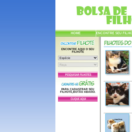
HOME
ENCONTRE SEU FILH
ENCONTRE AQUI O SEU
FILHOTE
PARA CADASTRAR SEU
FILHOTE,BOTÃO ABAIXO.