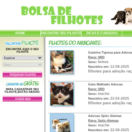
HOME
ENCONTRE SEU FILHOTE
DICAS E CUIDADOS
ENCONTRE AQUI O SEU
FILHOTE
Gatinha Tigresa para Adoca
Raça: SRD
femea
Sexo:
12-08-2025
Nascidos em:
filhotes para adoção ra
Gato Malhado Adocao
Raça: SRD
PARA CADASTRAR SEU
FILHOTE,BOTÃO ABAIXO.
macho
Sexo:
22-02-2025
Nascidos em:
filhotes para adoção ra
Adocao Spitz Alemao
Raça: Spitz-Alemao
macho
Sexo:
22-08-2025
Nascidos em: