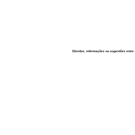
Dúvidas, informações ou sugestões entre