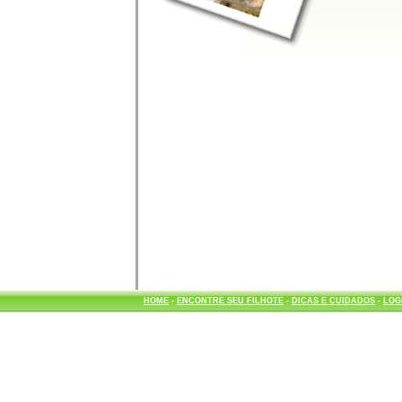
HOME
-
ENCONTRE SEU FILHOTE
-
DICAS E CUIDADOS
-
LOG