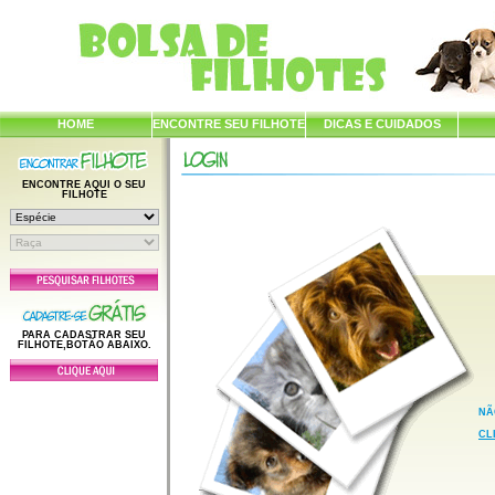
HOME
ENCONTRE SEU FILHOTE
DICAS E CUIDADOS
ENCONTRE AQUI O SEU
FILHOTE
PARA CADASTRAR SEU
FILHOTE,BOTÃO ABAIXO.
NÃ
CL