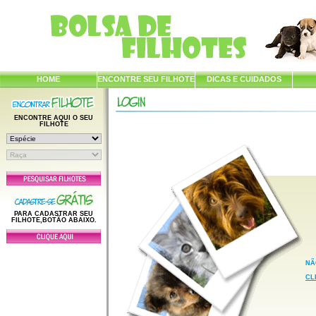
HOME
ENCONTRE SEU FILHOTE
DICAS E CUIDADOS
ENCONTRE AQUI O SEU
FILHOTE
PARA CADASTRAR SEU
FILHOTE,BOTÃO ABAIXO.
NÃ
CL