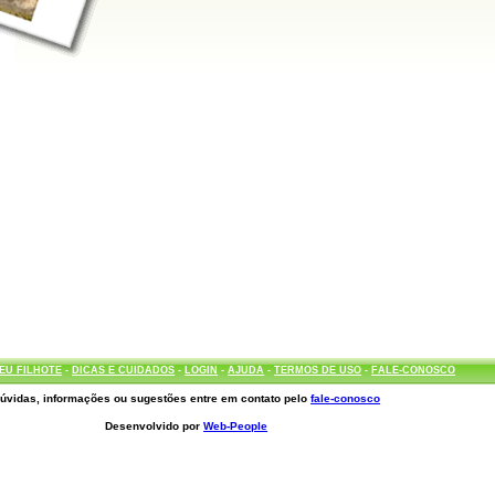
EU FILHOTE
-
DICAS E CUIDADOS
-
LOGIN
-
AJUDA
-
TERMOS DE USO
-
FALE-CONOSCO
úvidas, informações ou sugestões entre em contato pelo
fale-conosco
Desenvolvido por
Web-People