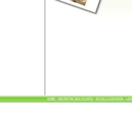
HOME
-
ENCONTRE SEU FILHOTE
-
DICAS E CUIDADOS
-
LOG