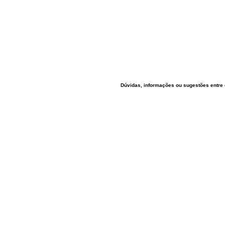
Dúvidas, informações ou sugestões entre