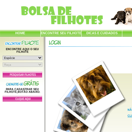
HOME
ENCONTRE SEU FILHOTE
DICAS E CUIDADOS
ENCONTRE AQUI O SEU
FILHOTE
PARA CADASTRAR SEU
FILHOTE,BOTÃO ABAIXO.
NÃ
CL