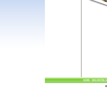
HOME
-
ENCONTRE S
D