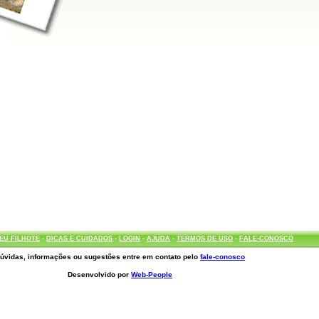
EU FILHOTE
-
DICAS E CUIDADOS
-
LOGIN
-
AJUDA
-
TERMOS DE USO
-
FALE-CONOSCO
úvidas, informações ou sugestões entre em contato pelo
fale-conosco
Desenvolvido por
Web-People