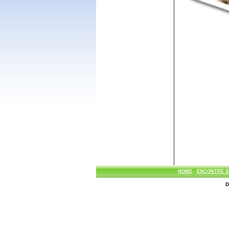
HOME
-
ENCONTRE S
D