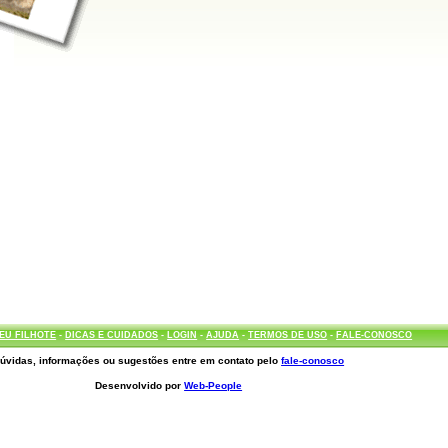
EU FILHOTE
-
DICAS E CUIDADOS
-
LOGIN
-
AJUDA
-
TERMOS DE USO
-
FALE-CONOSCO
úvidas, informações ou sugestões entre em contato pelo
fale-conosco
Desenvolvido por
Web-People