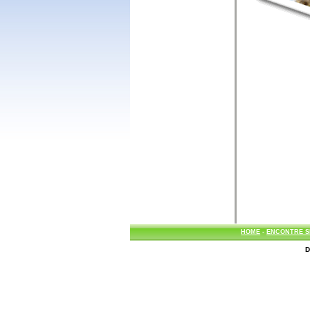
HOME
-
ENCONTRE S
D