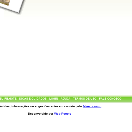
EU FILHOTE
-
DICAS E CUIDADOS
-
LOGIN
-
AJUDA
-
TERMOS DE USO
-
FALE-CONOSCO
úvidas, informações ou sugestões entre em contato pelo
fale-conosco
Desenvolvido por
Web-People