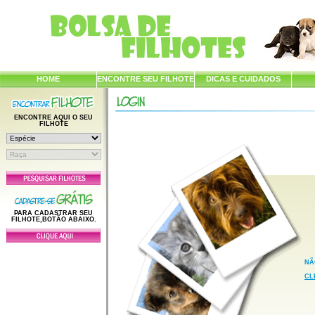
HOME
ENCONTRE SEU FILHOTE
DICAS E CUIDADOS
ENCONTRE AQUI O SEU
FILHOTE
PARA CADASTRAR SEU
FILHOTE,BOTÃO ABAIXO.
NÃ
CL