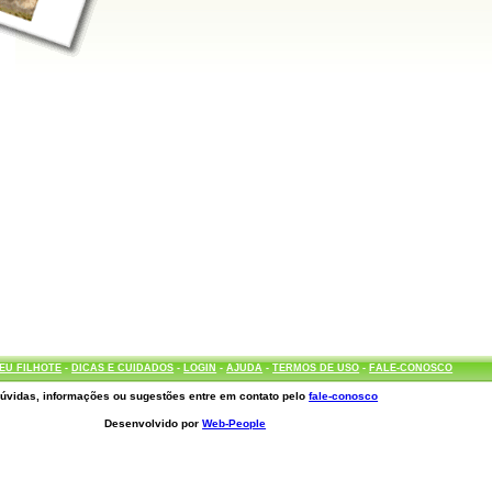
EU FILHOTE
-
DICAS E CUIDADOS
-
LOGIN
-
AJUDA
-
TERMOS DE USO
-
FALE-CONOSCO
úvidas, informações ou sugestões entre em contato pelo
fale-conosco
Desenvolvido por
Web-People