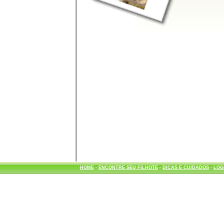
HOME
-
ENCONTRE SEU FILHOTE
-
DICAS E CUIDADOS
-
LOG