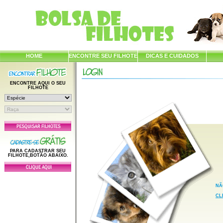
HOME
ENCONTRE SEU FILHOTE
DICAS E CUIDADOS
ENCONTRE AQUI O SEU
FILHOTE
PARA CADASTRAR SEU
FILHOTE,BOTÃO ABAIXO.
NÃ
CL