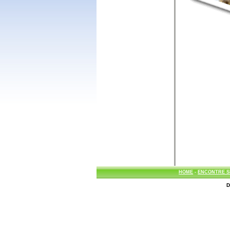
HOME
-
ENCONTRE S
D