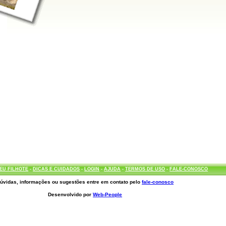
EU FILHOTE
-
DICAS E CUIDADOS
-
LOGIN
-
AJUDA
-
TERMOS DE USO
-
FALE-CONOSCO
úvidas, informações ou sugestões entre em contato pelo
fale-conosco
Desenvolvido por
Web-People