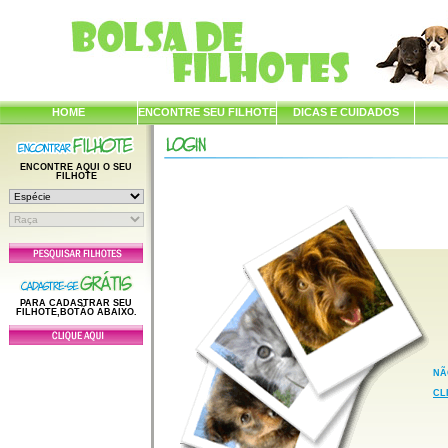
HOME
ENCONTRE SEU FILHOTE
DICAS E CUIDADOS
ENCONTRE AQUI O SEU
FILHOTE
PARA CADASTRAR SEU
FILHOTE,BOTÃO ABAIXO.
NÃ
CL