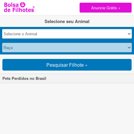
Anuncie Grátis »
Selecione seu Animal
Pesquisar Filhote »
Pets Perdidos no Brasil