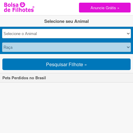
Anuncie Grátis »
Selecione seu Animal
Pesquisar Filhote »
Pets Perdidos no Brasil