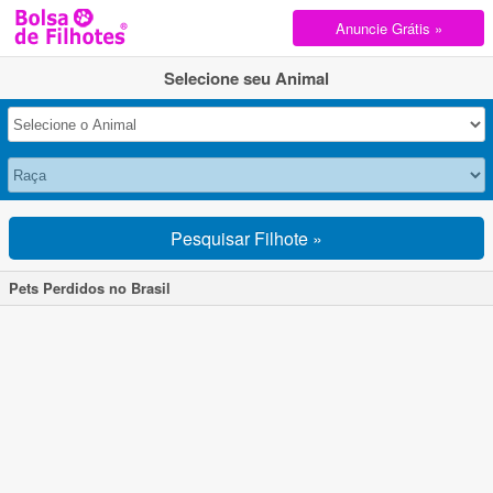
Anuncie Grátis »
Selecione seu Animal
Pesquisar Filhote »
Pets Perdidos no Brasil