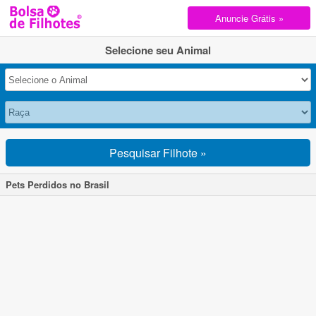
Anuncie Grátis »
Selecione seu Animal
Pesquisar Filhote »
Pets Perdidos no Brasil