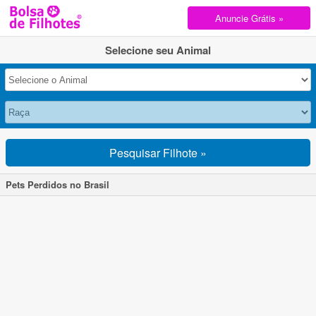
Anuncie Grátis »
Selecione seu Animal
Pesquisar Filhote »
Pets Perdidos no Brasil