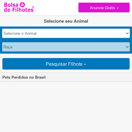
Anuncie Grátis »
Selecione seu Animal
Pesquisar Filhote »
Pets Perdidos no Brasil