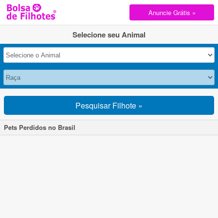
Anuncie Grátis »
Selecione seu Animal
Pesquisar Filhote »
Pets Perdidos no Brasil