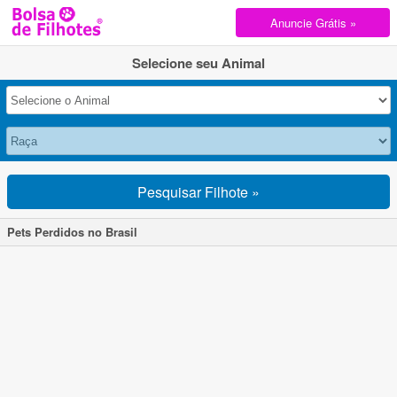
Anuncie Grátis »
Selecione seu Animal
Pesquisar Filhote »
Pets Perdidos no Brasil