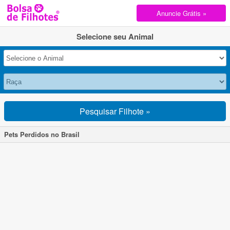
Anuncie Grátis »
Selecione seu Animal
Pesquisar Filhote »
Pets Perdidos no Brasil