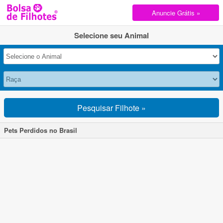
Anuncie Grátis »
Selecione seu Animal
Pesquisar Filhote »
Pets Perdidos no Brasil