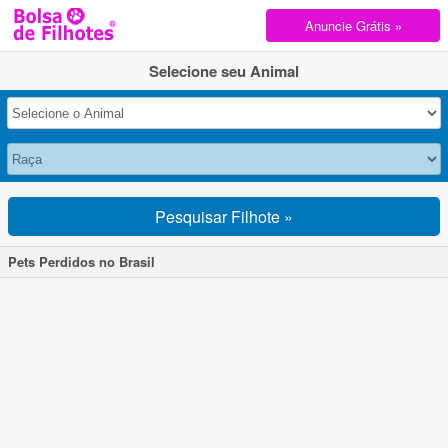
Anuncie Grátis »
Selecione seu Animal
Pesquisar Filhote »
Pets Perdidos no Brasil