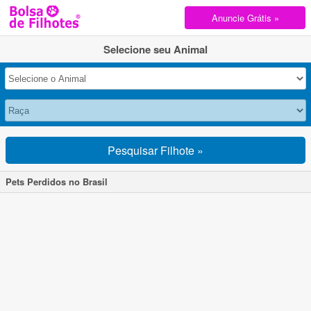
Anuncie Grátis »
Selecione seu Animal
Pesquisar Filhote »
Pets Perdidos no Brasil