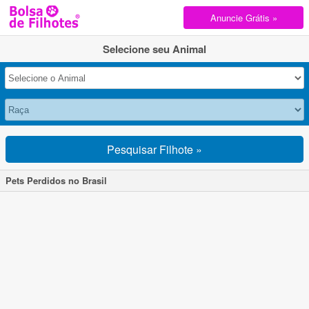
Anuncie Grátis »
Selecione seu Animal
Pesquisar Filhote »
Pets Perdidos no Brasil