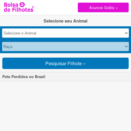
Anuncie Grátis »
Selecione seu Animal
Pesquisar Filhote »
Pets Perdidos no Brasil