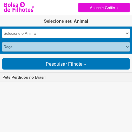
Anuncie Grátis »
Selecione seu Animal
Pesquisar Filhote »
Pets Perdidos no Brasil