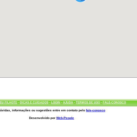
EU FILHOTE
-
DICAS E CUIDADOS
-
LOGIN
-
AJUDA
-
TERMOS DE USO
-
FALE-CONOSCO
úvidas, informações ou sugestões entre em contato pelo
fale-conosco
Desenvolvido por
Web-People