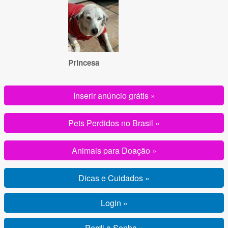
Princesa
Inserir anúncio grátis »
Pets Perdidos no Brasil »
Animais para Doação »
Dicas e Cuidados »
Login »
Perdi a Senha »