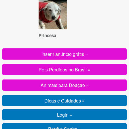
Princesa
Inserir anúncio grátis »
Pets Perdidos no Brasil »
Animais para Doação »
Dicas e Cuidados »
Login »
Perdi a Senha »