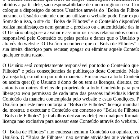
obtidos a partir dele, sao responsabilidade de quem originou esse 
coloque a disposiçao de outros Usuários através do "Bolsa de Filho
mesmo, o Usuário entende que ao utilizar o website pode ficar expo
Somado a isso, o site do "Bolsa de Filhotes" e o Conteúdo disponível
realiza manifestaçoes nem garante a precisao ou a autenticidade das i
O Usuário obriga-se a avaliar e assumir os riscos relacionados com
responsável pelo Conteúdo ou pelas perdas e danos que o Usuário p
através do website. O Usuário reconhece que o "Bolsa de Filhotes" 
sua inteira discriçao para recusar, apagar ou eliminar aquele Cont
qualquer outra razao.
O Usuário será completamente responsável por todo o Conteúdo que e
Filhotes" e pelas conseqüencias da publicaçao deste Conteúdo. Mai
(carregado), e-mail ou por outra maneira. Em conexao a todo Conteúd
ou aceita que: (i) o Usuário é dono de ou tem as licenças, direitos, co
autorais ou outros direitos de propriedade a todo Conteúdo para pe
liberaçao e/ou permissao de cada uma das pessoas individuais ident
Conteúdo da maneira contemplada pelo website e estas Condiçoes. Par
Usuário por este meio outorga a "Bolsa de Filhotes" licença mundial, na
de, mostrar, e executar o Conteúdo em conexao ao "Bolsa de Filhotes"
"Bolsa de Filhotes" (e trabalhos derivados dele) em qualquer forma
licença nao exclusiva para acessar esse Conteúdo através do website.
O "Bolsa de Filhotes" nao endossa nenhum Conteúdo ou opiniao, rec
Usuário. O "Bolsa de Filhotes" nao permite atividades que violam di