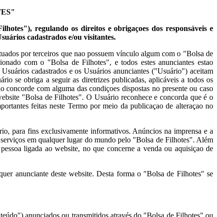
TES"
ilhotes"), regulando os direitos e obrigaçoes dos responsáveis e
Usuários cadastrados e/ou visitantes.
fetuados por terceiros que nao possuem vínculo algum com o "Bolsa de
cionado com o "Bolsa de Filhotes", e todos estes anunciantes estao
s, Usuários cadastrados e os Usuários anunciantes ("Usuário") aceitam
io se obriga a seguir as diretrizes publicadas, aplicáveis a todos os
nao concorde com alguma das condiçoes dispostas no presente ou caso
 website "Bolsa de Filhotes". O Usuário reconhece e concorda que é o
portantes feitas neste Termo por meio da publicaçao de alteraçao no
rio, para fins exclusivamente informativos. Anúncios na imprensa e a
 serviços em qualquer lugar do mundo pelo "Bolsa de Filhotes". Além
pessoa ligada ao website, no que concerne a venda ou aquisiçao de
lquer anunciante deste website. Desta forma o "Bolsa de Filhotes" se
nteúdo") anunciados ou transmitidos através do "Bolsa de Filhotes" ou