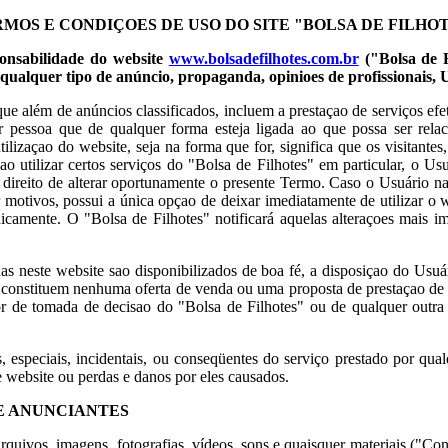
MOS E CONDIÇOES DE USO DO SITE "BOLSA DE FILHO
ponsabilidade do website
www.bolsadefilhotes.com.br
("Bolsa de F
e qualquer tipo de anúncio, propaganda, opinioes de profissionais, 
 que além de anúncios classificados, incluem a prestaçao de serviços e
uer pessoa que de qualquer forma esteja ligada ao que possa ser rela
lizaçao do website, seja na forma que for, significa que os visitante
utilizar certos serviços do "Bolsa de Filhotes" em particular, o Usuár
ao direito de alterar oportunamente o presente Termo. Caso o Usuário 
er motivos, possui a única opçao de deixar imediatamente de utilizar o
camente. O "Bolsa de Filhotes" notificará aquelas alteraçoes mais im
das neste website sao disponibilizados de boa fé, a disposiçao do Usuá
ao constituem nenhuma oferta de venda ou uma proposta de prestaçao de
 de tomada de decisao do "Bolsa de Filhotes" ou de qualquer outra 
s, especiais, incidentais, ou conseqüentes do serviço prestado por qua
e website ou perdas e danos por eles causados.
E ANUNCIANTES
quivos, imagens, fotografias, vídeos, sons e quaisquer materiais ("Co