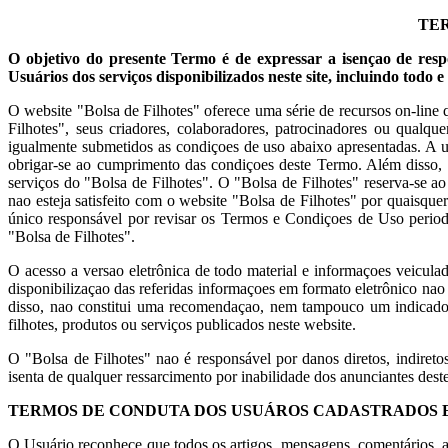
TER
O objetivo do presente Termo é de expressar a isençao de res
Usuários dos serviços disponibilizados neste site, incluindo todo 
O website "Bolsa de Filhotes" oferece uma série de recursos on-line
Filhotes", seus criadores, colaboradores, patrocinadores ou qualq
igualmente submetidos as condiçoes de uso abaixo apresentadas. A uti
obrigar-se ao cumprimento das condiçoes deste Termo. Além disso, ao 
serviços do "Bolsa de Filhotes". O "Bolsa de Filhotes" reserva-se 
nao esteja satisfeito com o website "Bolsa de Filhotes" por quaisqu
único responsável por revisar os Termos e Condiçoes de Uso periodi
"Bolsa de Filhotes".
O acesso a versao eletrônica de todo material e informaçoes veicula
disponibilizaçao das referidas informaçoes em formato eletrônico n
disso, nao constitui uma recomendaçao, nem tampouco um indicador
filhotes, produtos ou serviços publicados neste website.
O "Bolsa de Filhotes" nao é responsável por danos diretos, indireto
isenta de qualquer ressarcimento por inabilidade dos anunciantes dest
TERMOS DE CONDUTA DOS USUÁROS CADASTRADOS 
O Usuário reconhece que todos os artigos, mensagens, comentários, ar