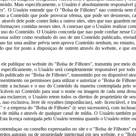
Conteúdo. Mais especificamente, o Usuário é absolutamente responsável
tes". O Usuário entende que O "Bolsa de Filhotes" nao controla nem 
sto a Conteúdo que pode provocar ofensa, que pode ser desonesto, ca
 através dele pode conter links a outros sites, sites que nao guardem
nformaçoes contidas nesses sites. A conexao que o Usuário realizar com
 o uso do Conteúdo. O Usuário concorda que nao pode confiar nesse Co
ossa sofrer como resultado do uso de um Conteúdo publicado, enviado
nao faz uma análise prévia nem aprova Conteúdo nenhum, no entanto, o
eúdo que for posto a disposiçao de outrem através do website, e que 
le publique no website do "Bolsa de Filhotes", transmita por meio d
s especificamente, o Usuário será completamente responsável por tod
o publicado no "Bolsa de Filhotes", transmitido por ou disponível atra
nsentimento ou permissoes para utilizar e autorizar o "Bolsa de Filhotes
rmitir a inclusao e o uso do Conteúdo da maneira contemplada pelo web
ificáveis no Conteúdo para usar o nome ou imagem de cada uma dessas p
a esclarecer, o Usuário retem todos os direitos de proprietário de s
o exclusiva, livre de royalties (importâncias), sub- licenciável, e tran
 e a empresa do "Bolsa de Filhotes" (e seus sucessores), com inclusao n
to de mídia e através de qualquer canal de mídia. O Usuário também p
 Esta licença outorgada pelo Usuário termina quando o Usuário retire 
omendaçao ou conselho expressados no site e o "Bolsa de Filhotes" 
reitos autorais ou de propriedade intelectual em seu website, e o "Bo