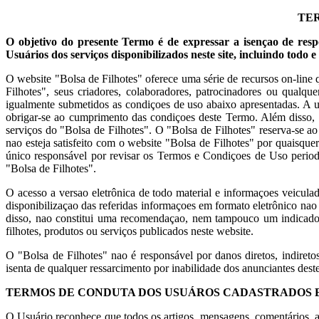
TER
O objetivo do presente Termo é de expressar a isençao de res
Usuários dos serviços disponibilizados neste site, incluindo todo 
O website "Bolsa de Filhotes" oferece uma série de recursos on-line
Filhotes", seus criadores, colaboradores, patrocinadores ou qualq
igualmente submetidos as condiçoes de uso abaixo apresentadas. A uti
obrigar-se ao cumprimento das condiçoes deste Termo. Além disso, ao 
serviços do "Bolsa de Filhotes". O "Bolsa de Filhotes" reserva-se 
nao esteja satisfeito com o website "Bolsa de Filhotes" por quaisqu
único responsável por revisar os Termos e Condiçoes de Uso periodi
"Bolsa de Filhotes".
O acesso a versao eletrônica de todo material e informaçoes veicula
disponibilizaçao das referidas informaçoes em formato eletrônico n
disso, nao constitui uma recomendaçao, nem tampouco um indicador
filhotes, produtos ou serviços publicados neste website.
O "Bolsa de Filhotes" nao é responsável por danos diretos, indireto
isenta de qualquer ressarcimento por inabilidade dos anunciantes dest
TERMOS DE CONDUTA DOS USUÁROS CADASTRADOS 
O Usuário reconhece que todos os artigos, mensagens, comentários, ar