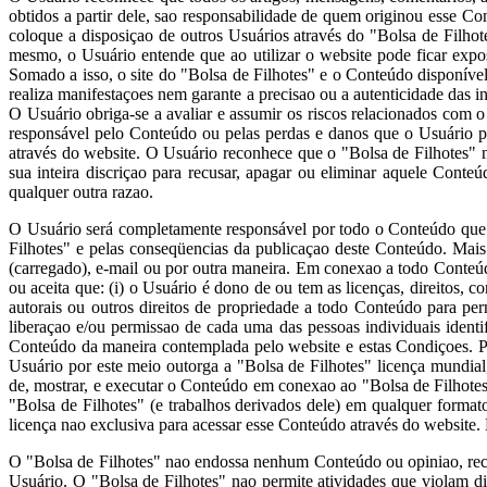
obtidos a partir dele, sao responsabilidade de quem originou esse 
coloque a disposiçao de outros Usuários através do "Bolsa de Filho
mesmo, o Usuário entende que ao utilizar o website pode ficar expo
Somado a isso, o site do "Bolsa de Filhotes" e o Conteúdo disponível
realiza manifestaçoes nem garante a precisao ou a autenticidade das i
O Usuário obriga-se a avaliar e assumir os riscos relacionados com
responsável pelo Conteúdo ou pelas perdas e danos que o Usuário p
através do website. O Usuário reconhece que o "Bolsa de Filhotes" 
sua inteira discriçao para recusar, apagar ou eliminar aquele Cont
qualquer outra razao.
O Usuário será completamente responsável por todo o Conteúdo que e
Filhotes" e pelas conseqüencias da publicaçao deste Conteúdo. Mai
(carregado), e-mail ou por outra maneira. Em conexao a todo Conteúd
ou aceita que: (i) o Usuário é dono de ou tem as licenças, direitos, co
autorais ou outros direitos de propriedade a todo Conteúdo para pe
liberaçao e/ou permissao de cada uma das pessoas individuais ident
Conteúdo da maneira contemplada pelo website e estas Condiçoes. Par
Usuário por este meio outorga a "Bolsa de Filhotes" licença mundial, na
de, mostrar, e executar o Conteúdo em conexao ao "Bolsa de Filhotes"
"Bolsa de Filhotes" (e trabalhos derivados dele) em qualquer forma
licença nao exclusiva para acessar esse Conteúdo através do website.
O "Bolsa de Filhotes" nao endossa nenhum Conteúdo ou opiniao, rec
Usuário. O "Bolsa de Filhotes" nao permite atividades que violam di