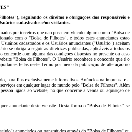
TES"
ilhotes"), regulando os direitos e obrigaçoes dos responsáveis e
Usuários cadastrados e/ou visitantes.
fetuados por terceiros que nao possuem vínculo algum com o "Bolsa de
cionado com o "Bolsa de Filhotes", e todos estes anunciantes estao
s, Usuários cadastrados e os Usuários anunciantes ("Usuário") aceitam
io se obriga a seguir as diretrizes publicadas, aplicáveis a todos os
nao concorde com alguma das condiçoes dispostas no presente ou caso
 website "Bolsa de Filhotes". O Usuário reconhece e concorda que é o
portantes feitas neste Termo por meio da publicaçao de alteraçao no
rio, para fins exclusivamente informativos. Anúncios na imprensa e a
 serviços em qualquer lugar do mundo pelo "Bolsa de Filhotes". Além
pessoa ligada ao website, no que concerne a venda ou aquisiçao de
lquer anunciante deste website. Desta forma o "Bolsa de Filhotes" se
nteúdo") anunciados ou transmitidos através do "Bolsa de Filhotes" ou