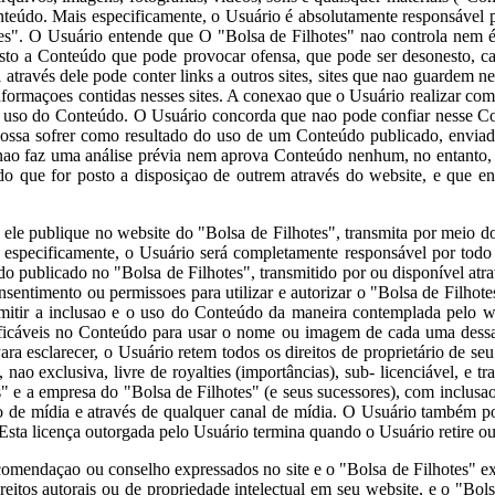
Conteúdo. Mais especificamente, o Usuário é absolutamente responsável
tes". O Usuário entende que O "Bolsa de Filhotes" nao controla nem 
sto a Conteúdo que pode provocar ofensa, que pode ser desonesto, ca
 através dele pode conter links a outros sites, sites que nao guardem
nformaçoes contidas nesses sites. A conexao que o Usuário realizar com
 o uso do Conteúdo. O Usuário concorda que nao pode confiar nesse Co
ossa sofrer como resultado do uso de um Conteúdo publicado, enviado
nao faz uma análise prévia nem aprova Conteúdo nenhum, no entanto, o
eúdo que for posto a disposiçao de outrem através do website, e que 
le publique no website do "Bolsa de Filhotes", transmita por meio d
s especificamente, o Usuário será completamente responsável por tod
o publicado no "Bolsa de Filhotes", transmitido por ou disponível atra
nsentimento ou permissoes para utilizar e autorizar o "Bolsa de Filhotes
rmitir a inclusao e o uso do Conteúdo da maneira contemplada pelo web
ificáveis no Conteúdo para usar o nome ou imagem de cada uma dessas p
a esclarecer, o Usuário retem todos os direitos de proprietário de s
o exclusiva, livre de royalties (importâncias), sub- licenciável, e tran
 e a empresa do "Bolsa de Filhotes" (e seus sucessores), com inclusao n
to de mídia e através de qualquer canal de mídia. O Usuário também p
 Esta licença outorgada pelo Usuário termina quando o Usuário retire 
omendaçao ou conselho expressados no site e o "Bolsa de Filhotes" 
reitos autorais ou de propriedade intelectual em seu website, e o "Bo