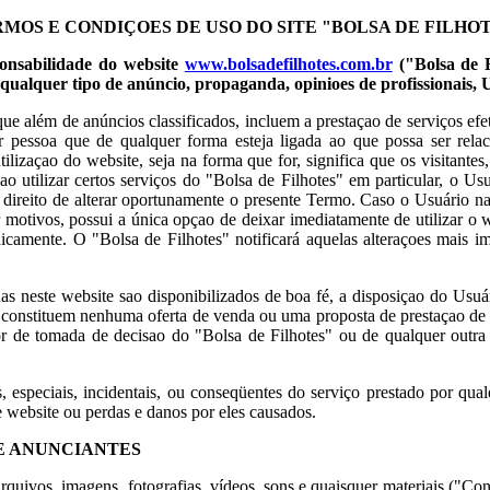
MOS E CONDIÇOES DE USO DO SITE "BOLSA DE FILHO
ponsabilidade do website
www.bolsadefilhotes.com.br
("Bolsa de F
e qualquer tipo de anúncio, propaganda, opinioes de profissionais, 
 que além de anúncios classificados, incluem a prestaçao de serviços e
uer pessoa que de qualquer forma esteja ligada ao que possa ser rela
lizaçao do website, seja na forma que for, significa que os visitante
utilizar certos serviços do "Bolsa de Filhotes" em particular, o Usuár
ao direito de alterar oportunamente o presente Termo. Caso o Usuário 
er motivos, possui a única opçao de deixar imediatamente de utilizar o
camente. O "Bolsa de Filhotes" notificará aquelas alteraçoes mais im
das neste website sao disponibilizados de boa fé, a disposiçao do Usuá
ao constituem nenhuma oferta de venda ou uma proposta de prestaçao de
 de tomada de decisao do "Bolsa de Filhotes" ou de qualquer outra 
s, especiais, incidentais, ou conseqüentes do serviço prestado por qua
e website ou perdas e danos por eles causados.
E ANUNCIANTES
quivos, imagens, fotografias, vídeos, sons e quaisquer materiais ("Co