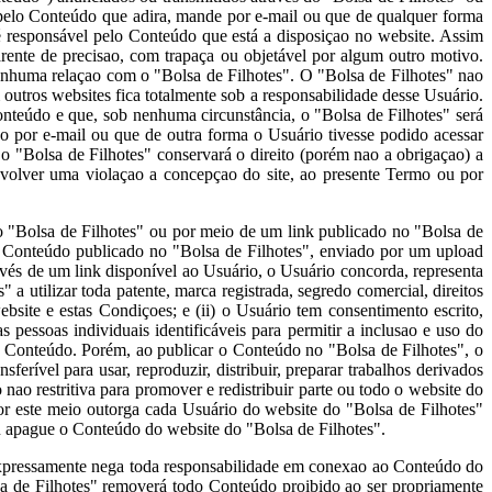
 pelo Conteúdo que adira, mande por e-mail ou que de qualquer forma
é responsável pelo Conteúdo que está a disposiçao no website. Assim
rente de precisao, com trapaça ou objetável por algum outro motivo.
 nenhuma relaçao com o "Bolsa de Filhotes". O "Bolsa de Filhotes" nao
 outros websites fica totalmente sob a responsabilidade desse Usuário.
nteúdo e que, sob nenhuma circunstância, o "Bolsa de Filhotes" será
 por e-mail ou que de outra forma o Usuário tivesse podido acessar
 "Bolsa de Filhotes" conservará o direito (porém nao a obrigaçao) a
envolver uma violaçao a concepçao do site, ao presente Termo ou por
o "Bolsa de Filhotes" ou por meio de um link publicado no "Bolsa de
o Conteúdo publicado no "Bolsa de Filhotes", enviado por um upload
vés de um link disponível ao Usuário, o Usuário concorda, representa
" a utilizar toda patente, marca registrada, segredo comercial, direitos
site e estas Condiçoes; e (ii) o Usuário tem consentimento escrito,
essoas individuais identificáveis para permitir a inclusao e uso do
eu Conteúdo. Porém, ao publicar o Conteúdo no "Bolsa de Filhotes", o
sferível para usar, reproduzir, distribuir, preparar trabalhos derivados
ao restritiva para promover e redistribuir parte ou todo o website do
or este meio outorga cada Usuário do website do "Bolsa de Filhotes"
ou apague o Conteúdo do website do "Bolsa de Filhotes".
expressamente nega toda responsabilidade em conexao ao Conteúdo do
lsa de Filhotes" removerá todo Conteúdo proibido ao ser propriamente