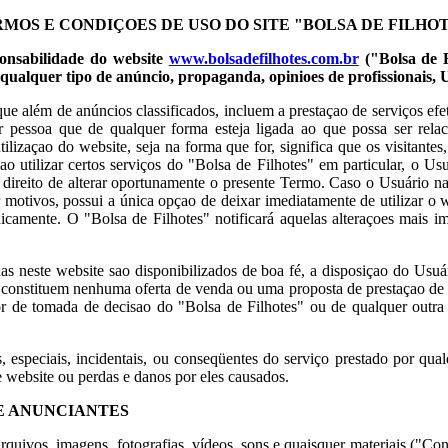
MOS E CONDIÇOES DE USO DO SITE "BOLSA DE FILHO
ponsabilidade do website
www.bolsadefilhotes.com.br
("Bolsa de F
e qualquer tipo de anúncio, propaganda, opinioes de profissionais, 
 que além de anúncios classificados, incluem a prestaçao de serviços e
uer pessoa que de qualquer forma esteja ligada ao que possa ser rela
lizaçao do website, seja na forma que for, significa que os visitante
utilizar certos serviços do "Bolsa de Filhotes" em particular, o Usuár
ao direito de alterar oportunamente o presente Termo. Caso o Usuário 
er motivos, possui a única opçao de deixar imediatamente de utilizar o
camente. O "Bolsa de Filhotes" notificará aquelas alteraçoes mais im
das neste website sao disponibilizados de boa fé, a disposiçao do Usuá
ao constituem nenhuma oferta de venda ou uma proposta de prestaçao de
 de tomada de decisao do "Bolsa de Filhotes" ou de qualquer outra 
s, especiais, incidentais, ou conseqüentes do serviço prestado por qua
e website ou perdas e danos por eles causados.
E ANUNCIANTES
quivos, imagens, fotografias, vídeos, sons e quaisquer materiais ("Co