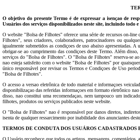
TER
O objetivo do presente Termo é de expressar a isençao de res
Usuários dos serviços disponibilizados neste site, incluindo todo 
O website "Bolsa de Filhotes" oferece uma série de recursos on-line
Filhotes", seus criadores, colaboradores, patrocinadores ou qualq
igualmente submetidos as condiçoes de uso abaixo apresentadas. A uti
obrigar-se ao cumprimento das condiçoes deste Termo. Além disso, ao 
serviços do "Bolsa de Filhotes". O "Bolsa de Filhotes" reserva-se 
nao esteja satisfeito com o website "Bolsa de Filhotes" por quaisqu
único responsável por revisar os Termos e Condiçoes de Uso periodi
"Bolsa de Filhotes".
O acesso a versao eletrônica de todo material e informaçoes veicula
disponibilizaçao das referidas informaçoes em formato eletrônico n
disso, nao constitui uma recomendaçao, nem tampouco um indicador
filhotes, produtos ou serviços publicados neste website.
O "Bolsa de Filhotes" nao é responsável por danos diretos, indireto
isenta de qualquer ressarcimento por inabilidade dos anunciantes dest
TERMOS DE CONDUTA DOS USUÁROS CADASTRADOS 
O Usuário reconhece que todos os artigos, mensagens, comentários, ar