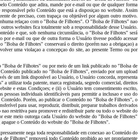
 pelo Conteúdo que adira, mande por e-mail ou que de qualquer forma
é responsável pelo Conteúdo que está a disposiçao no website. Assim
rente de precisao, com trapaça ou objetável por algum outro motivo.
 nenhuma relaçao com o "Bolsa de Filhotes". O "Bolsa de Filhotes" nao
 outros websites fica totalmente sob a responsabilidade desse Usuário.
nteúdo e que, sob nenhuma circunstância, o "Bolsa de Filhotes" será
 por e-mail ou que de outra forma o Usuário tivesse podido acessar
 "Bolsa de Filhotes" conservará o direito (porém nao a obrigaçao) a
envolver uma violaçao a concepçao do site, ao presente Termo ou por
o "Bolsa de Filhotes" ou por meio de um link publicado no "Bolsa de
o Conteúdo publicado no "Bolsa de Filhotes", enviado por um upload
vés de um link disponível ao Usuário, o Usuário concorda, representa
" a utilizar toda patente, marca registrada, segredo comercial, direitos
site e estas Condiçoes; e (ii) o Usuário tem consentimento escrito,
essoas individuais identificáveis para permitir a inclusao e uso do
eu Conteúdo. Porém, ao publicar o Conteúdo no "Bolsa de Filhotes", o
sferível para usar, reproduzir, distribuir, preparar trabalhos derivados
ao restritiva para promover e redistribuir parte ou todo o website do
or este meio outorga cada Usuário do website do "Bolsa de Filhotes"
ou apague o Conteúdo do website do "Bolsa de Filhotes".
expressamente nega toda responsabilidade em conexao ao Conteúdo do
lsa de Filhotes" removerá todo Conteúdo proibido ao ser propriamente