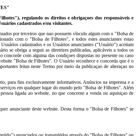
TES"
ilhotes"), regulando os direitos e obrigaçoes dos responsáveis e
Usuários cadastrados e/ou visitantes.
fetuados por terceiros que nao possuem vínculo algum com o "Bolsa de
cionado com o "Bolsa de Filhotes", e todos estes anunciantes estao
s, Usuários cadastrados e os Usuários anunciantes ("Usuário") aceitam
io se obriga a seguir as diretrizes publicadas, aplicáveis a todos os
nao concorde com alguma das condiçoes dispostas no presente ou caso
 website "Bolsa de Filhotes". O Usuário reconhece e concorda que é o
portantes feitas neste Termo por meio da publicaçao de alteraçao no
rio, para fins exclusivamente informativos. Anúncios na imprensa e a
 serviços em qualquer lugar do mundo pelo "Bolsa de Filhotes". Além
pessoa ligada ao website, no que concerne a venda ou aquisiçao de
lquer anunciante deste website. Desta forma o "Bolsa de Filhotes" se
nteúdo") anunciados ou transmitidos através do "Bolsa de Filhotes" ou