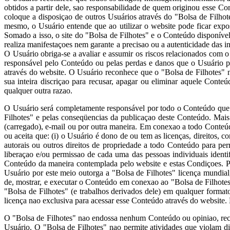
obtidos a partir dele, sao responsabilidade de quem originou esse 
coloque a disposiçao de outros Usuários através do "Bolsa de Filho
mesmo, o Usuário entende que ao utilizar o website pode ficar expo
Somado a isso, o site do "Bolsa de Filhotes" e o Conteúdo disponível
realiza manifestaçoes nem garante a precisao ou a autenticidade das i
O Usuário obriga-se a avaliar e assumir os riscos relacionados com
responsável pelo Conteúdo ou pelas perdas e danos que o Usuário p
através do website. O Usuário reconhece que o "Bolsa de Filhotes" 
sua inteira discriçao para recusar, apagar ou eliminar aquele Cont
qualquer outra razao.
O Usuário será completamente responsável por todo o Conteúdo que e
Filhotes" e pelas conseqüencias da publicaçao deste Conteúdo. Mai
(carregado), e-mail ou por outra maneira. Em conexao a todo Conteúd
ou aceita que: (i) o Usuário é dono de ou tem as licenças, direitos, co
autorais ou outros direitos de propriedade a todo Conteúdo para pe
liberaçao e/ou permissao de cada uma das pessoas individuais ident
Conteúdo da maneira contemplada pelo website e estas Condiçoes. Par
Usuário por este meio outorga a "Bolsa de Filhotes" licença mundial, na
de, mostrar, e executar o Conteúdo em conexao ao "Bolsa de Filhotes"
"Bolsa de Filhotes" (e trabalhos derivados dele) em qualquer forma
licença nao exclusiva para acessar esse Conteúdo através do website.
O "Bolsa de Filhotes" nao endossa nenhum Conteúdo ou opiniao, rec
Usuário. O "Bolsa de Filhotes" nao permite atividades que violam di