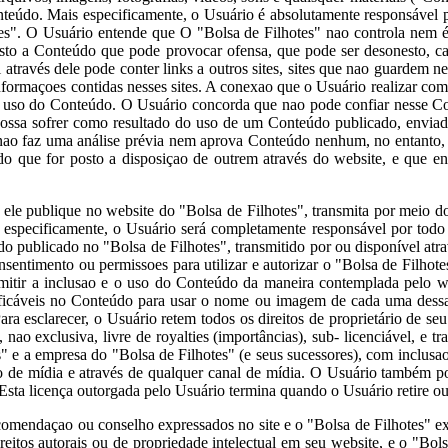
Conteúdo. Mais especificamente, o Usuário é absolutamente responsável
tes". O Usuário entende que O "Bolsa de Filhotes" nao controla nem 
sto a Conteúdo que pode provocar ofensa, que pode ser desonesto, ca
 através dele pode conter links a outros sites, sites que nao guardem
nformaçoes contidas nesses sites. A conexao que o Usuário realizar com
 o uso do Conteúdo. O Usuário concorda que nao pode confiar nesse Co
ossa sofrer como resultado do uso de um Conteúdo publicado, enviado
nao faz uma análise prévia nem aprova Conteúdo nenhum, no entanto, o
eúdo que for posto a disposiçao de outrem através do website, e que 
le publique no website do "Bolsa de Filhotes", transmita por meio d
s especificamente, o Usuário será completamente responsável por tod
o publicado no "Bolsa de Filhotes", transmitido por ou disponível atra
nsentimento ou permissoes para utilizar e autorizar o "Bolsa de Filhotes
rmitir a inclusao e o uso do Conteúdo da maneira contemplada pelo web
ificáveis no Conteúdo para usar o nome ou imagem de cada uma dessas p
a esclarecer, o Usuário retem todos os direitos de proprietário de s
o exclusiva, livre de royalties (importâncias), sub- licenciável, e tran
 e a empresa do "Bolsa de Filhotes" (e seus sucessores), com inclusao n
to de mídia e através de qualquer canal de mídia. O Usuário também p
 Esta licença outorgada pelo Usuário termina quando o Usuário retire 
omendaçao ou conselho expressados no site e o "Bolsa de Filhotes" 
reitos autorais ou de propriedade intelectual em seu website, e o "Bo