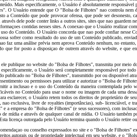
Conteúdo. Mais especificamente, o Usuário é absolutamente responsável
tes". O Usuário entende que O "Bolsa de Filhotes" nao controla nem 
sto a Conteúdo que pode provocar ofensa, que pode ser desonesto, ca
 através dele pode conter links a outros sites, sites que nao guardem
nformaçoes contidas nesses sites. A conexao que o Usuário realizar com
 o uso do Conteúdo. O Usuário concorda que nao pode confiar nesse Co
ossa sofrer como resultado do uso de um Conteúdo publicado, enviado
nao faz uma análise prévia nem aprova Conteúdo nenhum, no entanto, o
eúdo que for posto a disposiçao de outrem através do website, e que 
le publique no website do "Bolsa de Filhotes", transmita por meio d
s especificamente, o Usuário será completamente responsável por tod
o publicado no "Bolsa de Filhotes", transmitido por ou disponível atra
nsentimento ou permissoes para utilizar e autorizar o "Bolsa de Filhotes
rmitir a inclusao e o uso do Conteúdo da maneira contemplada pelo web
ificáveis no Conteúdo para usar o nome ou imagem de cada uma dessas p
a esclarecer, o Usuário retem todos os direitos de proprietário de s
o exclusiva, livre de royalties (importâncias), sub- licenciável, e tran
 e a empresa do "Bolsa de Filhotes" (e seus sucessores), com inclusao n
to de mídia e através de qualquer canal de mídia. O Usuário também p
 Esta licença outorgada pelo Usuário termina quando o Usuário retire 
omendaçao ou conselho expressados no site e o "Bolsa de Filhotes" 
reitos autorais ou de propriedade intelectual em seu website, e o "Bo