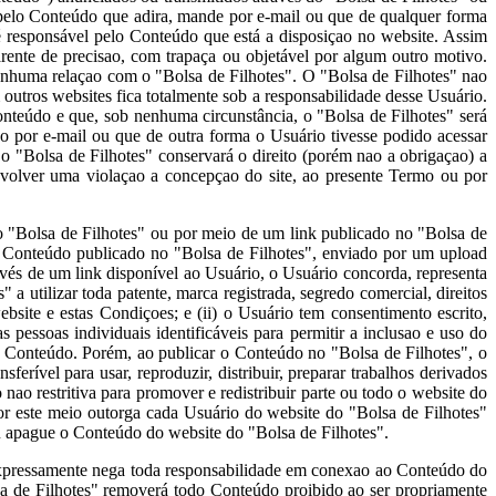
 pelo Conteúdo que adira, mande por e-mail ou que de qualquer forma
é responsável pelo Conteúdo que está a disposiçao no website. Assim
rente de precisao, com trapaça ou objetável por algum outro motivo.
 nenhuma relaçao com o "Bolsa de Filhotes". O "Bolsa de Filhotes" nao
 outros websites fica totalmente sob a responsabilidade desse Usuário.
nteúdo e que, sob nenhuma circunstância, o "Bolsa de Filhotes" será
 por e-mail ou que de outra forma o Usuário tivesse podido acessar
 "Bolsa de Filhotes" conservará o direito (porém nao a obrigaçao) a
envolver uma violaçao a concepçao do site, ao presente Termo ou por
o "Bolsa de Filhotes" ou por meio de um link publicado no "Bolsa de
o Conteúdo publicado no "Bolsa de Filhotes", enviado por um upload
vés de um link disponível ao Usuário, o Usuário concorda, representa
" a utilizar toda patente, marca registrada, segredo comercial, direitos
site e estas Condiçoes; e (ii) o Usuário tem consentimento escrito,
essoas individuais identificáveis para permitir a inclusao e uso do
eu Conteúdo. Porém, ao publicar o Conteúdo no "Bolsa de Filhotes", o
sferível para usar, reproduzir, distribuir, preparar trabalhos derivados
ao restritiva para promover e redistribuir parte ou todo o website do
or este meio outorga cada Usuário do website do "Bolsa de Filhotes"
ou apague o Conteúdo do website do "Bolsa de Filhotes".
expressamente nega toda responsabilidade em conexao ao Conteúdo do
lsa de Filhotes" removerá todo Conteúdo proibido ao ser propriamente