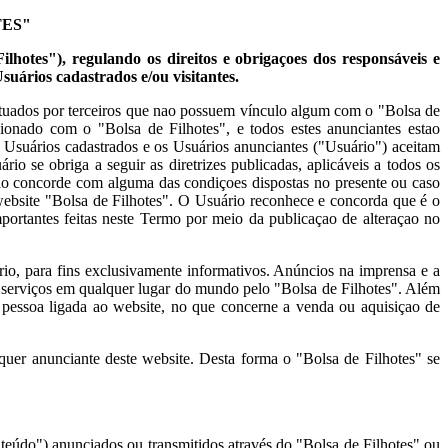
TES"
ilhotes"), regulando os direitos e obrigaçoes dos responsáveis e
Usuários cadastrados e/ou visitantes.
fetuados por terceiros que nao possuem vínculo algum com o "Bolsa de
cionado com o "Bolsa de Filhotes", e todos estes anunciantes estao
s, Usuários cadastrados e os Usuários anunciantes ("Usuário") aceitam
io se obriga a seguir as diretrizes publicadas, aplicáveis a todos os
nao concorde com alguma das condiçoes dispostas no presente ou caso
 website "Bolsa de Filhotes". O Usuário reconhece e concorda que é o
portantes feitas neste Termo por meio da publicaçao de alteraçao no
rio, para fins exclusivamente informativos. Anúncios na imprensa e a
 serviços em qualquer lugar do mundo pelo "Bolsa de Filhotes". Além
pessoa ligada ao website, no que concerne a venda ou aquisiçao de
lquer anunciante deste website. Desta forma o "Bolsa de Filhotes" se
nteúdo") anunciados ou transmitidos através do "Bolsa de Filhotes" ou