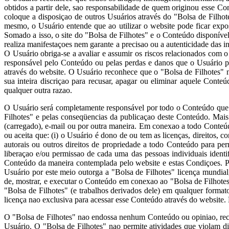
obtidos a partir dele, sao responsabilidade de quem originou esse 
coloque a disposiçao de outros Usuários através do "Bolsa de Filho
mesmo, o Usuário entende que ao utilizar o website pode ficar expo
Somado a isso, o site do "Bolsa de Filhotes" e o Conteúdo disponível
realiza manifestaçoes nem garante a precisao ou a autenticidade das i
O Usuário obriga-se a avaliar e assumir os riscos relacionados com
responsável pelo Conteúdo ou pelas perdas e danos que o Usuário p
através do website. O Usuário reconhece que o "Bolsa de Filhotes" 
sua inteira discriçao para recusar, apagar ou eliminar aquele Cont
qualquer outra razao.
O Usuário será completamente responsável por todo o Conteúdo que e
Filhotes" e pelas conseqüencias da publicaçao deste Conteúdo. Mai
(carregado), e-mail ou por outra maneira. Em conexao a todo Conteúd
ou aceita que: (i) o Usuário é dono de ou tem as licenças, direitos, co
autorais ou outros direitos de propriedade a todo Conteúdo para pe
liberaçao e/ou permissao de cada uma das pessoas individuais ident
Conteúdo da maneira contemplada pelo website e estas Condiçoes. Par
Usuário por este meio outorga a "Bolsa de Filhotes" licença mundial, na
de, mostrar, e executar o Conteúdo em conexao ao "Bolsa de Filhotes"
"Bolsa de Filhotes" (e trabalhos derivados dele) em qualquer forma
licença nao exclusiva para acessar esse Conteúdo através do website.
O "Bolsa de Filhotes" nao endossa nenhum Conteúdo ou opiniao, rec
Usuário. O "Bolsa de Filhotes" nao permite atividades que violam di