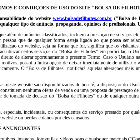
MOS E CONDIÇOES DE USO DO SITE "BOLSA DE FILHO
ponsabilidade do website
www.bolsadefilhotes.com.br
("Bolsa de F
e qualquer tipo de anúncio, propaganda, opinioes de profissionais, 
 que além de anúncios classificados, incluem a prestaçao de serviços e
uer pessoa que de qualquer forma esteja ligada ao que possa ser rela
lizaçao do website, seja na forma que for, significa que os visitante
utilizar certos serviços do "Bolsa de Filhotes" em particular, o Usuár
ao direito de alterar oportunamente o presente Termo. Caso o Usuário 
er motivos, possui a única opçao de deixar imediatamente de utilizar o
camente. O "Bolsa de Filhotes" notificará aquelas alteraçoes mais im
das neste website sao disponibilizados de boa fé, a disposiçao do Usuá
ao constituem nenhuma oferta de venda ou uma proposta de prestaçao de
 de tomada de decisao do "Bolsa de Filhotes" ou de qualquer outra 
s, especiais, incidentais, ou conseqüentes do serviço prestado por qua
e website ou perdas e danos por eles causados.
E ANUNCIANTES
quivos, imagens, fotografias, vídeos, sons e quaisquer materiais ("Co