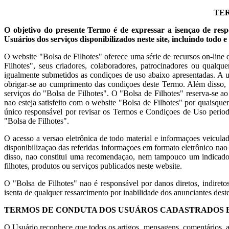
TER
O objetivo do presente Termo é de expressar a isençao de res
Usuários dos serviços disponibilizados neste site, incluindo todo 
O website "Bolsa de Filhotes" oferece uma série de recursos on-line
Filhotes", seus criadores, colaboradores, patrocinadores ou qualq
igualmente submetidos as condiçoes de uso abaixo apresentadas. A uti
obrigar-se ao cumprimento das condiçoes deste Termo. Além disso, ao 
serviços do "Bolsa de Filhotes". O "Bolsa de Filhotes" reserva-se 
nao esteja satisfeito com o website "Bolsa de Filhotes" por quaisqu
único responsável por revisar os Termos e Condiçoes de Uso periodi
"Bolsa de Filhotes".
O acesso a versao eletrônica de todo material e informaçoes veicula
disponibilizaçao das referidas informaçoes em formato eletrônico n
disso, nao constitui uma recomendaçao, nem tampouco um indicador
filhotes, produtos ou serviços publicados neste website.
O "Bolsa de Filhotes" nao é responsável por danos diretos, indireto
isenta de qualquer ressarcimento por inabilidade dos anunciantes dest
TERMOS DE CONDUTA DOS USUÁROS CADASTRADOS 
O Usuário reconhece que todos os artigos, mensagens, comentários, ar